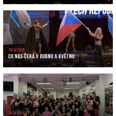
Zobrazit
16/4/2026
Co nás čeká v dubnu a květnu
Zobrazit
16/4/2026