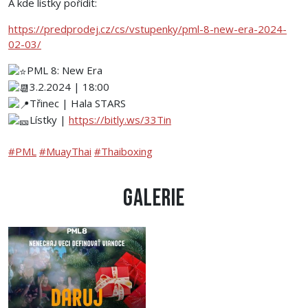
A kde lístky pořídit:
https://predprodej.cz/cs/vstupenky/pml-8-new-era-2024-
02-03/
PML 8: New Era
3.2.2024 | 18:00
Třinec | Hala STARS
Lístky |
https://bitly.ws/33Tin
#PML
#MuayThai
#Thaiboxing
Galerie