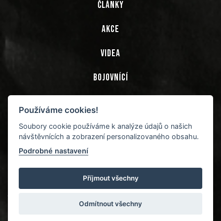
ČLÁNKY
AKCE
VIDEA
BOJOVNÍCÍ
TRENÉŘI
Používáme cookies!
COMO-3 GYM
Soubory cookie používáme k analýze údajů o našich
návštěvnících a zobrazení personalizovaného obsahu.
PARTNEŘI
Podrobné nastavení
Příjmout všechny
Copyright © 2026 Como-3 gym - Sportovní klub bojových sportů
Odmítnout všechny
- Muay-thai (Thajský box), Kickbox, Ostrava, Frýdek-Místek,
Třinec