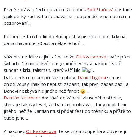
Prvně zpráva před odjezdem že bobek
Sofi Staňová
dostane
epileptický záchvat a nechávají si ji do pondělí v nemocnici na
pozorování ...
Potom cesta 6 hodin do Budapešti v písečné bouři, kdy na
dálnici havaruje 70 aut a některé hoří ...
Vážení v neděli v cajku, až na to že
Oli Kvaiserová
skáče přes
švihadlo 15 minut kvůli pár gramům váhy a nakonec stačí
sundat z krku talisman, který váží kilo
...
Další pecka co nám překazila plány,
Daniel Ligocki
si musí
ohloti vousy jinak ho nepustí zápasit, tak první zápas padl, a
Danovi nezbývá nic jiného než fandit
...
Damián Kirschner
dostává do zápasu zkušeného střelce,
který je takový level, že Damian prohrává ... tady neplatí nic
jiného, než že Damian musí přidat fest do tréninku a příště to
bude jeho ...
A nakonec
Oli Kvaiserová
, té se zraní soupeřka a odveze ji