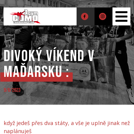
Divoký víkend v
Maďarsku :
9/6/2023
když jedeš přes dva státy, a vše je uplně jinak než
naplánuješ