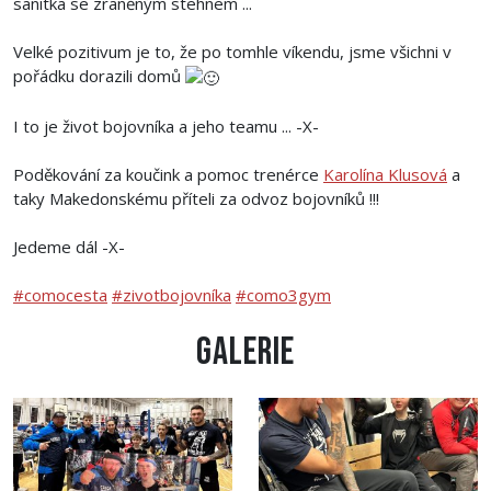
sanitka se zraněným stehnem ...
Velké pozitivum je to, že po tomhle víkendu, jsme všichni v
pořádku dorazili domů
I to je život bojovníka a jeho teamu ... -X-
Poděkování za koučink a pomoc trenérce
Karolína Klusová
a
taky Makedonskému příteli za odvoz bojovníků !!!
Jedeme dál -X-
#comocesta
#zivotbojovníka
#como3gym
Galerie