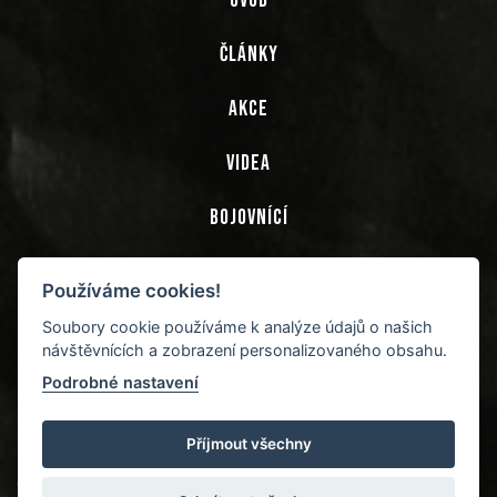
ÚVOD
ČLÁNKY
AKCE
VIDEA
BOJOVNÍCÍ
TRENÉŘI
Používáme cookies!
COMO-3 GYM
Soubory cookie používáme k analýze údajů o našich
návštěvnících a zobrazení personalizovaného obsahu.
PARTNEŘI
Podrobné nastavení
Příjmout všechny
Copyright © 2026 Como-3 gym - Sportovní klub bojových sportů