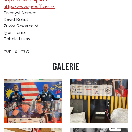
http://www.geooffice.cz/
Premysl Nemec
David Kohut
Zuzka Szwarcová
Igor Homa
Tobola Lukáš
CVR -X- C3G
Galerie