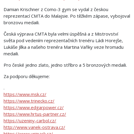
Damian Krischner z Como-3 gym se vydal z českou
reprezentací CMTA do Malajsie. Po těžkém zápase, vybojoval
bronzovu medaili.
Česká výprava CMTA byla velmi úspěšná a z Mistrovství
světa pod vedením reprezentačních trenéru Ládi Horejše,
Lukáše Jílka a našeho trenéra Martina Vaňky veze hromadu
medaili.
Pro české jedno zlato, jedno stříbro a 5 bronzových medaili.
Za podporu děkujeme:
.
https://www.msk.cz/
https://www.trinecko.cz/
https://www.edgarpower.cz/
https://www.hrtus-partner.cz/
https://uzeniny-carbol.cz/
http://www.vanek-ostrava.cz/
https://www.unipack.cz/