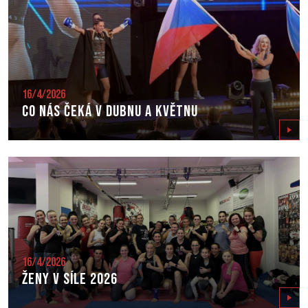
16/4/2026
Co nás čeká v dubnu a květnu
Zobrazit
16/4/2026
Ženy v síle 2026
Zobrazit