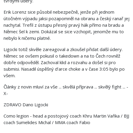
tvrdými údery.
Erik Lorenz sice působil nebezpečně, jenže při jednom
útočném výpadu jaksi pozapomněl na obranu a český ranař jej
nachytal. Trefil z ústupu přesný pravý hák přímo na bradu a
Němec šel k zemi. Dokázal se sice vzchopit, jenomže mu to
nebylo k ničemu platné.
Ligocki totiž skvěle zareagoval a zkoušel přidat další údery.
Němec se ovšem pokusil o takedown a na to Čech rovněž
dobře odpověděl. Zachoval klid a rozvahu a došel si pro
submisi. Nasadil úspěšný d’arce choke a v čase 3:05 bylo po
všem.
Články z novin mluví za vše ... skvělá příprava ... skvělý fight ... -
X-
ZDRAVO Dano Ligocki
Como legion - head a postojový coach Khru Martin Vaňka / BJJ
coach Sumelides Michal / MMA coach Fabio