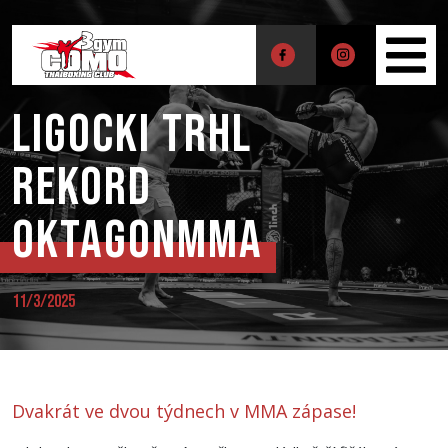
Ligocki trhl
rekord
OktagonMMA
11/3/2025
Dvakrát ve dvou týdnech v MMA zápase!