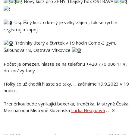
Nový kurz pro ŽENY Thajský box OSTRAVA
Úspěšný kurz o který je velký zájem, tak se rychle
registruj a zapoj ...⁠
Tréninky úterý a čtvrtek v 19 hodin⁠ Como-3 gym,
Šalounova 18, Ostrava-Vítkovice
Počet je omezen, hlaste se na telefonu +420 776 006 114 ,
do zprávy tady ...⁠
Holky co už chodili hlaste se taky, ... začínáme 19.9.2023 v 19
hodin ...⁠
Trenérkou bude vynikající boxerka, trenérka, Mistryně Česka,
Mezinárodní Mistryně Slovenska
Lucka Neaguová
. . -X-