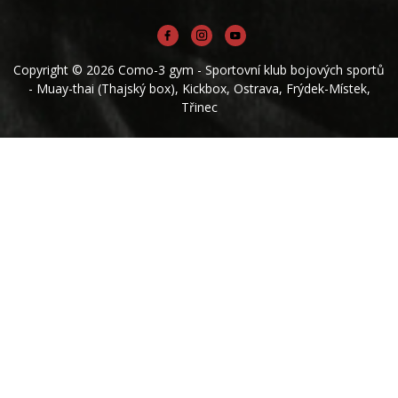
Copyright © 2026 Como-3 gym - Sportovní klub bojových sportů
- Muay-thai (Thajský box), Kickbox, Ostrava, Frýdek-Místek,
Třinec