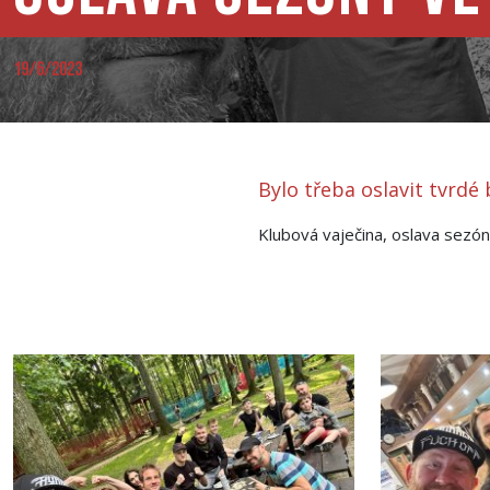
19/6/2023
Bylo třeba oslavit tvrdé
Klubová vaječina, oslava sezóny