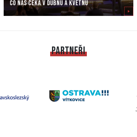
Co nás čeká v dubnu a květnu
Zobrazit
PARTNEŘI