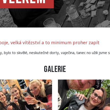
 boje, velká vítězství a to minimum proher zapít
, bylo to skvělé, neskutečné dorty, vaječina, tanec no užili jsme s
Galerie