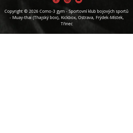
Copyright © 2026 Como-3 gym - Sportovní klub bojových sportů
- Muay-thai (Thajský box), Kickbox, Ostrava, Frýdek-Místek,
Třinec