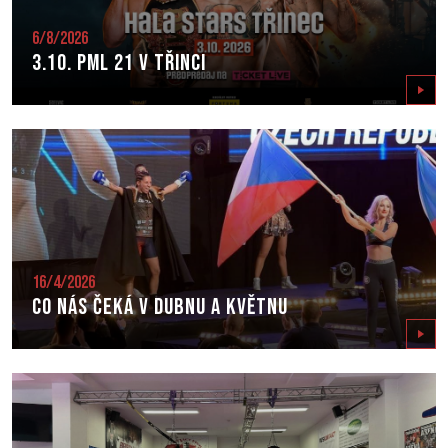
6/8/2026
3.10. PML 21 v Třinci
Zobrazit
16/4/2026
Co nás čeká v dubnu a květnu
Zobrazit