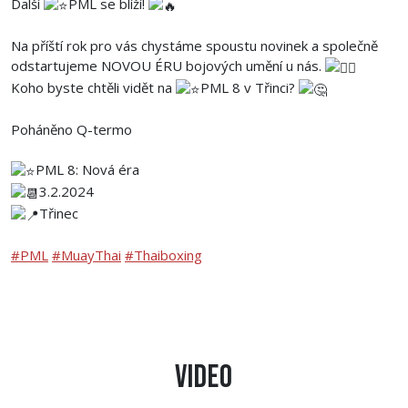
Další
PML se blíží!
Na příští rok pro vás chystáme spoustu novinek a společně
odstartujeme NOVOU ÉRU bojových umění u nás.
Koho byste chtěli vidět na
PML 8 v Třinci?
Poháněno Q-termo
PML 8: Nová éra
3.2.2024
Třinec
#PML
#MuayThai
#Thaiboxing
Video