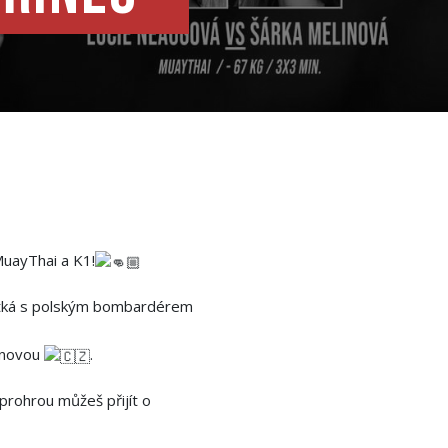
MuayThai a K1!
tká s polským bombardérem
ínovou
.
prohrou můžeš přijít o