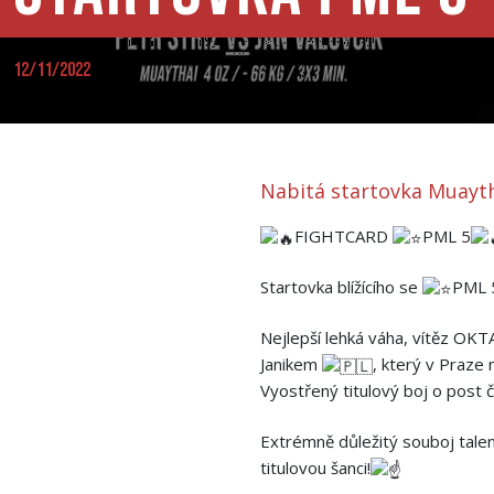
12/11/2022
Nabitá startovka Muayth
FIGHTCARD
PML 5
Startovka blížícího se
PML 5
Nejlepší lehká váha, vítěz OK
Janikem
, který v Praze
Vyostřený titulový boj o post
Extrémně důležitý souboj tal
titulovou šanci!