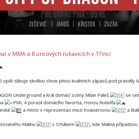
ai v MMA a 8 uncových rukavicích v Třinci
 opět slibuje skvělou show plnou kvalitních zápasů pod pravidly 
TAGON Underground a král domácí scény Milan Paleš
se se
 na
PML 4 porazil domácího favorita, Honzu Rudolfa.
 české
a místo v reprezentaci mezi Kvaiserovou
a Bul
entovaného Malinu
s Crhákem
, kde Malina případnou 