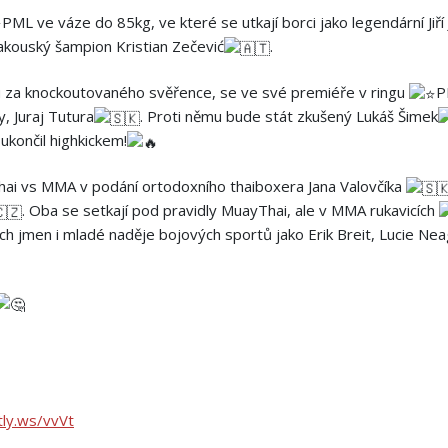
PML ve váze do 85kg, ve které se utkají borci jako legendární Jiří
akouský šampion Kristian Zečević
.
 za knockoutovaného svěřence, se ve své premiéře v ringu
P
, Juraj Tutura
. Proti němu bude stát zkušený Lukáš Šimek
ukončil highkickem!
ai vs MMA v podání ortodoxního thaiboxera Jana Valovčíka
. Oba se setkají pod pravidly MuayThai, ale v MMA rukavicích
h jmen i mladé naděje bojových sportů jako Erik Breit, Lucie Nea
itly.ws/vvVt