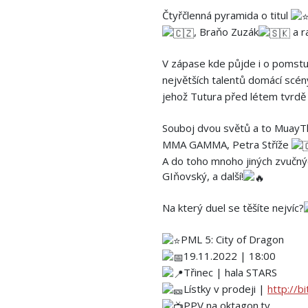
Čtyřčlenná pyramida o titul
, Braňo Zuzák
a r
V zápase kde půjde i o pomstu
největších talentů domácí scény
jehož Tutura před létem tvrdě 
Souboj dvou světů a to MuayTh
MMA GAMMA, Petra Stříže
A do toho mnoho jiných zvučnýc
GIňovský, a další!
Na který duel se těšíte nejvíc?
PML 5: City of Dragon
19.11.2022 | 18:00
Třinec | hala STARS
Lístky v prodeji |
http://b
PPV na oktagon.tv