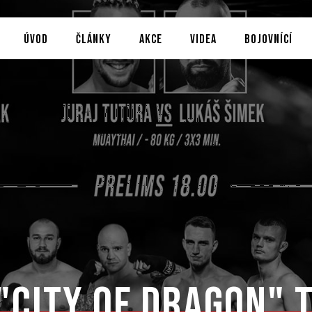
ÚVOD
ČLÁNKY
AKCE
VIDEA
BOJOVNÍCÍ
"City of Dragon" 