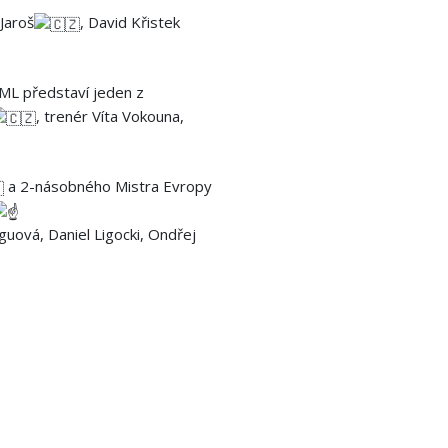
 Jaroš
, David Křistek
ML představí jeden z
, trenér Víta Vokouna,
a 2-násobného Mistra Evropy
guová, Daniel Ligocki, Ondřej