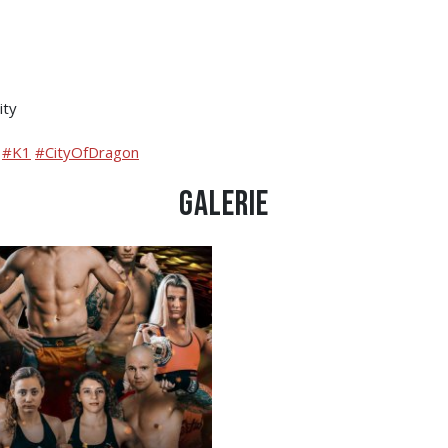
ity
#K1
#CityOfDragon
Galerie