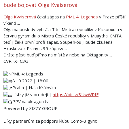
bude bojovat Olga Kvaiserová.
Olga Kvaiserová
čeká zápas na
PML 4: Legends
v Praze příští
víkend ...
Olga na posledy vyhrála Titul Mistra republiky v Kickboxu a v
červnu pyramidu o Mistra České republiky v Muaythai CMTA,
teď ji čeká první profi zápas. Soupeřkou ji bude zkušená
Hrušková z Prahy s 35 zápasy ...
Držte pěsti buď přímo na místě a nebo na Oktagon.tv ...
CVR -X- C3G
.
PML 4: Legends
8.10.2022 | 18:00
Praha | Hala Královka
Lístky již v prodeji |
https://bit.ly/3UwWRIF
PPV na oktagon.tv
Powered by ZIZZY GROUP
...
Díky partnerům za podporu klubu Como-3 gym:
.