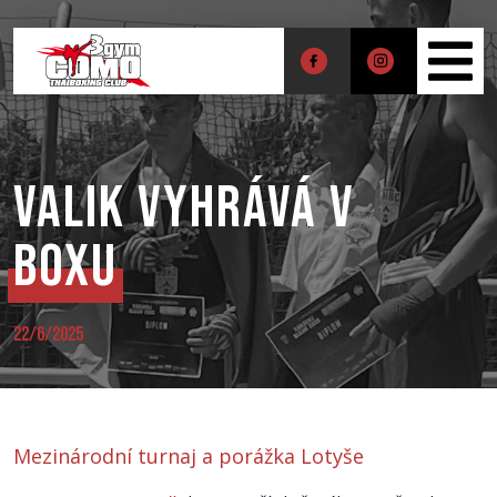
Valik vyhrává v
boxu
22/6/2025
Mezinárodní turnaj a porážka Lotyše