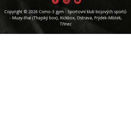
Copyright © 2026 Como-3 gym - Sportovní klub bojových sportů
- Muay-thai (Thajský box), Kickbox, Ostrava, Frýdek-Místek,
Třinec