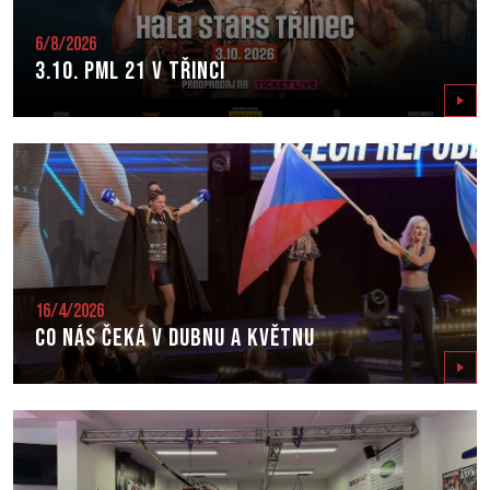
6/8/2026
3.10. PML 21 v Třinci
Zobrazit
16/4/2026
Co nás čeká v dubnu a květnu
Zobrazit