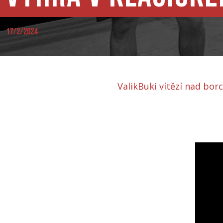
17/2/2024
ValikBuki vítězí nad bo